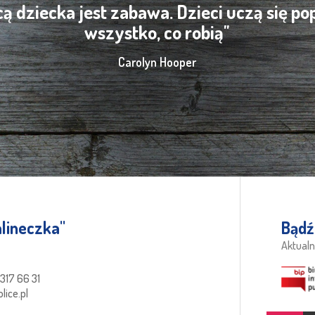
cą dziecka jest zabawa. Dzieci uczą się po
wszystko, co robią"
Carolyn Hooper
lineczka''
Bądź
Aktualn
 317 66 31
lice.pl