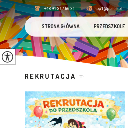
+48 91 317 66 31
pp1@police.pl
STRONA GŁÓWNA
PRZEDSZKOLE
REKRUTACJA