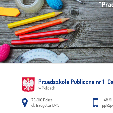
"Pra
Przedszkole Publiczne nr 1 ''Ca
w Policach
Adres pocztowy:
72-010 Police
+48 91
ul. Traugutta 13-15
pp1@po